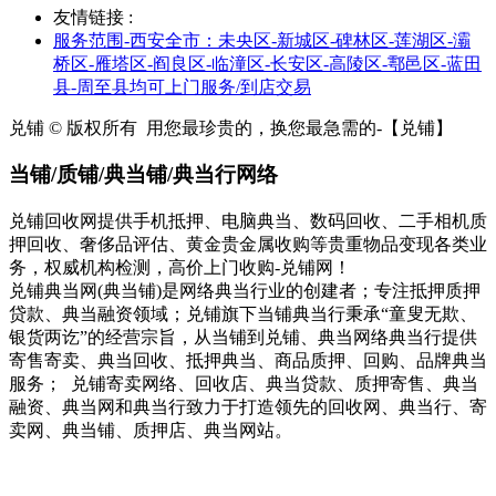
友情链接 :
服务范围-西安全市：未央区-新城区-碑林区-莲湖区-灞
桥区-雁塔区-阎良区-临潼区-长安区-高陵区-鄠邑区-蓝田
县-周至县均可上门服务/到店交易
兑铺 © 版权所有
用您最珍贵的，换您最急需的-【兑铺】
当铺/质铺/典当铺/典当行网络
兑铺回收网提供手机抵押、电脑典当、数码回收、二手相机质
押回收、奢侈品评估、黄金贵金属收购等贵重物品变现各类业
务，权威机构检测，高价上门收购-兑铺网！
兑铺典当网(典当铺)是网络典当行业的创建者；专注抵押质押
贷款、典当融资领域；兑铺旗下当铺典当行秉承“童叟无欺、
银货两讫”的经营宗旨，从当铺到兑铺、典当网络典当行提供
寄售寄卖、典当回收、抵押典当、商品质押、回购、品牌典当
服务； 兑铺寄卖网络、回收店、典当贷款、质押寄售、典当
融资、典当网和典当行致力于打造领先的回收网、典当行、寄
卖网、典当铺、质押店、典当网站。