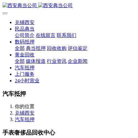
兑铺西安
民品典当
公司简介
在线留言
联系我们
数码抵押
全部
典当抵押
回收收购
评估鉴定
黄金回收
全部
媒体报道
行业资讯
企业新闻
汽车抵押
上门服务
24小时营业
汽车抵押
你的位置
兑铺西安
汽车抵押
手表奢侈品回收中心