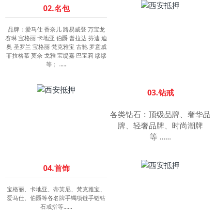
02.名包
品牌：爱马仕 香奈儿 路易威登 万宝龙
赛琳 宝格丽 卡地亚 伯爵 普拉达 芬迪 迪
奥 圣罗兰 宝格丽 梵克雅宝 古驰 罗意威
菲拉格慕 莫奈 戈雅 宝缇嘉 巴宝莉 缪缪
等；
.....
03.钻戒
各类钻石：顶级品牌、奢华品
牌、轻奢品牌、时尚潮牌
等
......
04.首饰
宝格丽、卡地亚、蒂芙尼、梵克雅宝、
爱马仕、伯爵等各名牌手镯项链手链钻
石戒指等......