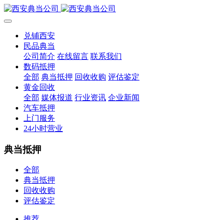
兑铺西安
民品典当
公司简介
在线留言
联系我们
数码抵押
全部
典当抵押
回收收购
评估鉴定
黄金回收
全部
媒体报道
行业资讯
企业新闻
汽车抵押
上门服务
24小时营业
典当抵押
全部
典当抵押
回收收购
评估鉴定
推荐