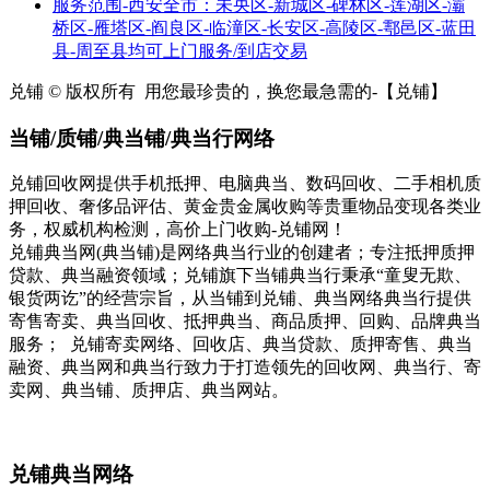
服务范围-西安全市：未央区-新城区-碑林区-莲湖区-灞
桥区-雁塔区-阎良区-临潼区-长安区-高陵区-鄠邑区-蓝田
县-周至县均可上门服务/到店交易
兑铺 © 版权所有
用您最珍贵的，换您最急需的-【兑铺】
当铺/质铺/典当铺/典当行网络
兑铺回收网提供手机抵押、电脑典当、数码回收、二手相机质
押回收、奢侈品评估、黄金贵金属收购等贵重物品变现各类业
务，权威机构检测，高价上门收购-兑铺网！
兑铺典当网(典当铺)是网络典当行业的创建者；专注抵押质押
贷款、典当融资领域；兑铺旗下当铺典当行秉承“童叟无欺、
银货两讫”的经营宗旨，从当铺到兑铺、典当网络典当行提供
寄售寄卖、典当回收、抵押典当、商品质押、回购、品牌典当
服务； 兑铺寄卖网络、回收店、典当贷款、质押寄售、典当
融资、典当网和典当行致力于打造领先的回收网、典当行、寄
卖网、典当铺、质押店、典当网站。
兑铺典当网络