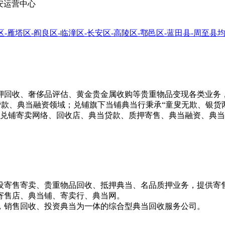
安运营中心
区-雁塔区-阎良区-临潼区-长安区-高陵区-鄠邑区-蓝田县-周至县
押回收、奢侈品评估、黄金贵金属收购等贵重物品变现各类业务，
贷款、典当融资领域；兑铺旗下当铺典当行秉承“童叟无欺、银货
 兑铺寄卖网络、回收店、典当贷款、质押寄售、典当融资、典
设寄售寄卖、贵重物品回收、抵押典当、名品质押业务，提供寄
寄售店、典当铺、寄卖行、典当网。
，销售回收、投资典当为一体的综合型典当回收服务公司。