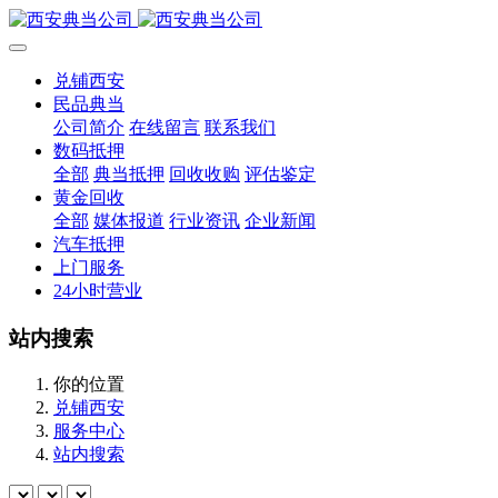
兑铺西安
民品典当
公司简介
在线留言
联系我们
数码抵押
全部
典当抵押
回收收购
评估鉴定
黄金回收
全部
媒体报道
行业资讯
企业新闻
汽车抵押
上门服务
24小时营业
站内搜索
你的位置
兑铺西安
服务中心
站内搜索