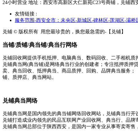
24小时营业 地址：西安市高新区大仁新苑C23号商铺，兑铺西
友情链接 :
服务范围-西安全市：未央区-新城区-碑林区-莲湖区-灞桥
兑铺 © 版权所有
用您最珍贵的，换您最急需的-【兑铺】
当铺/质铺/典当铺/典当行网络
兑铺回收网提供手机抵押、电脑典当、数码回收、二手相机质
兑铺典当网(典当铺)是网络典当行业的创建者；专注抵押质押
卖、典当回收、抵押典当、商品质押、回购、品牌典当服务；
铺、质押店、典当网站。
兑铺典当网络
兑铺典当网是国内领先的典当铺网络回收网站，兑铺典当行开
兑铺打造成业内领先的民品互联网产业回收网、典当行、品牌
兑铺典当网总部位于陕西西安，是国内一家专业从事寄卖寄售