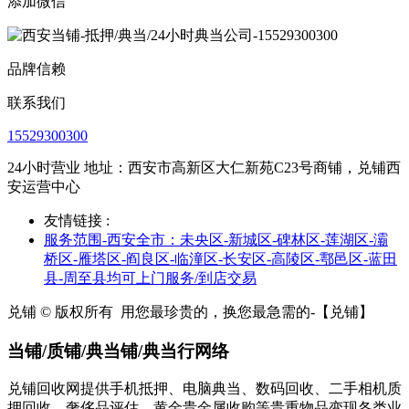
添加微信
品牌信赖
联系我们
15529300300
24小时营业 地址：西安市高新区大仁新苑C23号商铺，兑铺西
安运营中心
友情链接 :
服务范围-西安全市：未央区-新城区-碑林区-莲湖区-灞
桥区-雁塔区-阎良区-临潼区-长安区-高陵区-鄠邑区-蓝田
县-周至县均可上门服务/到店交易
兑铺 © 版权所有
用您最珍贵的，换您最急需的-【兑铺】
当铺/质铺/典当铺/典当行网络
兑铺回收网提供手机抵押、电脑典当、数码回收、二手相机质
押回收、奢侈品评估、黄金贵金属收购等贵重物品变现各类业