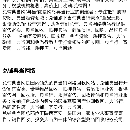
务，权威机构检测，高价上门收购-兑铺网！
兑铺典当网(典当铺)是网络典当行业的创建者；专注抵押质押
贷款、典当融资领域；兑铺旗下当铺典当行秉承“童叟无欺、
银货两讫”的经营宗旨，从当铺到兑铺、典当网络典当行提供
寄售寄卖、典当回收、抵押典当、商品质押、回购、品牌典当
服务； 兑铺寄卖网络、回收店、典当贷款、质押寄售、典当
融资、典当网和典当行致力于打造领先的回收网、典当行、寄
卖网、典当铺、质押店、典当网站。
兑铺典当网络
兑铺典当网是国内领先的典当铺网络回收网站，兑铺典当行开
设寄售寄卖、贵重物品回收、抵押典当、名品质押业务，提供
寄售网、回收店、典当铺、质押寄售、回收评估和典当行业服
务；兑铺打造成业内领先的民品互联网产业回收网、典当行、
品牌寄售店、典当铺、寄卖行、典当网。
兑铺典当网总部位于陕西西安，是国内一家专业从事寄卖寄
售，销售回收、投资典当为一体的综合型典当回收服务公司。